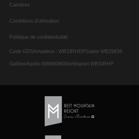
Carrières
Conditions d'utilisation
Politique de confidentialité
Code GDS
Amadeus : WBSIRHDP
Sabre WB29836
Galileo/Apollo WB88066
Worldsplan WBSIRHP